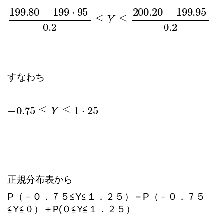
199.80
−
199
⋅
95
200.20
−
199.95
≦
≦
199.80
−
199
⋅
95
0.2
≦
Y
≦
Y
200.20
−
199.95
0.2
0.2
0.2
すなわち
≦
≦
−
0.75
1
⋅
25
Y
−
0.75
≦
Y
≦
1
⋅
25
正規分布表から
P（－０．７５≦Y≦１．２５）＝P（－０．７５
≦Y≦０）＋P(０≦Y≦１．２５）