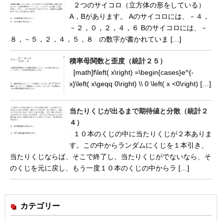
２つのサイコロ（立方体の形をしている）
A，Bがあります。 Aのサイコロには、－４，
－２，０，２，４，６ Bのサイコロには、－
８，－５，２，４，５，８ の数字が書かれていま […]
積率母関数と歪度（統計２５）
[math]f\left( x\right) =\begin{cases}e^{-
x}\left( x\geqq 0\right) \\ 0 \left( x <0\right) […]
当たりくじが出るまで期待値と分散（統計２
４）
１０本のくじの中に当たりくじが２本ありま
す。この中からランダムにくじを１本引き、
当たりくじならば、そこで終了し、当たりくじがでないなら、そ
のくじを元に戻し、もう一度１０本のくじの中からラ […]
カテゴリー