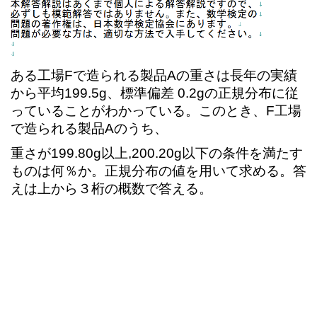
ある工場Fで造られる製品Aの重さは長年の実績
から平均199.5g、標準偏差 0.2gの正規分布に従
っていることがわかっている。このとき、F工場
で造られる製品Aのうち、
重さが
199.80g以上,200.20g以下の条件を満たす
ものは何％か。正規分布の値を用いて求める。
答
えは上から３桁の概数で答える。