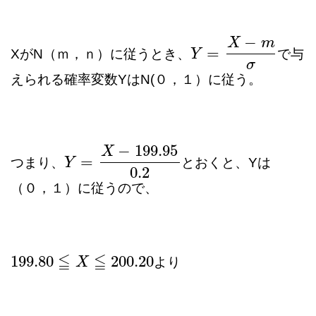
−
X
m
=
XがN（ｍ，ｎ）に従うとき、
で与
Y
Y
=
X
−
m
σ
σ
えられる確率変数Yは
N(０，１）に従う。
−
199.95
X
=
つまり、
とおくと、Yは
Y
Y
=
X
−
199.95
0.2
0.2
（０，１）に従うので、
≦
≦
199.80
200.20
より
X
199.80
≦
X
≦
200.20