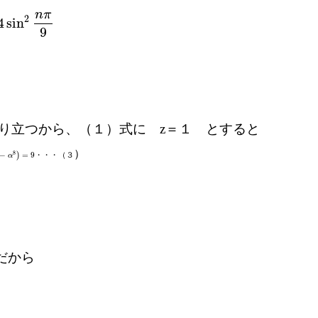
n
π
2
4
sin
9
り立つから、（１）式に z＝１ とすると
）
8
−
)
=
9
・・・（３
α
だから