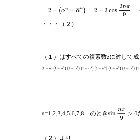
2
n
π
n
¯
¯
¯
=
2
−
+
=
2
−
2
cos
=
n
(
)
=
2
−
(
α
n
+
α
¯
n
)
=
2
−
2
cos
2
n
π
9
=
4
sin
2
n
π
9
α
α
9
・・・（２）
（１）はすべての複素数zに対して成
2
3
4
5
6
7
(
1
−
)
(
1
−
)
(
1
−
)
(
1
−
)
(
1
−
)
(
1
−
)
(
1
−
)
(
1
(
1
−
α
)
α
(
1
−
α
2
)
(
α
1
−
α
3
)
(
1
−
α
α
4
)
(
1
−
α
5
α
)
(
1
−
α
6
)
(
1
α
−
α
7
)
(
1
−
α
α
8
)
=
9
α
n
π
sin
>
0
n=1,2,3,4,5,6,7,8 のとき
sin
n
π
9
>
0
9
（２）より