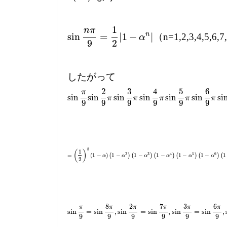
1
n
π
sin
=
|
1
−
|
n
（n=1,2,3,4,5,6,
sin
n
π
9
=
1
2
|
1
−
α
n
|
α
9
2
したがって
2
3
4
5
6
π
sin
sin
sin
sin
sin
sin
si
sin
π
9
sin
2
9
π
sin
3
9
π
sin
4
9
π
sin
5
9
π
sin
6
9
π
sin
7
9
π
sin
8
π
π
π
π
π
9
9
9
9
9
9
8
1
(
)
2
3
4
5
6
=
(
1
−
)
(
1
−
)
(
1
−
)
(
1
−
)
(
1
−
)
(
1
−
)
(
1
=
(
1
2
)
8
(
1
−
α
)
(
1
−
α
α
2
)
(
1
−
α
α
3
)
(
1
−
α
4
)
α
(
1
−
α
5
)
(
1
α
−
α
6
)
(
1
−
α
α
7
)
(
1
−
α
8
)
=
α
9
16
×
2
8
2
7
3
6
π
π
π
π
π
π
sin
=
sin
,
sin
=
sin
,
sin
=
sin
,
sin
π
9
=
sin
8
π
9
,
sin
2
π
9
=
sin
7
π
9
,
sin
3
π
9
=
sin
6
π
9
,
sin
4
π
9
=
sin
5
9
9
9
9
9
9