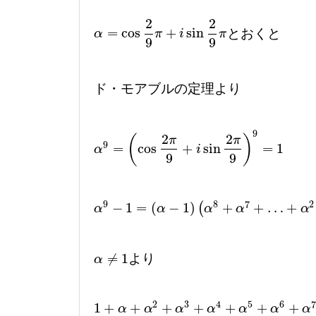
2
2
=
cos
+
sin
とおくと
α
=
cos
2
9
π
+
i
sin
2
9
π
α
π
i
π
9
9
ド・モアブルの定理より
9
2
2
(
)
π
π
9
=
cos
+
sin
=
1
α
9
=
(
cos
2
π
9
+
i
sin
2
π
9
)
9
=
1
α
i
9
9
9
8
7
2
−
1
=
(
−
1
)
+
+
…
+
(
α
9
−
1
=
(
α
−
1
)
(
α
8
+
α
7
+
…
+
α
2
+
α
+
1
)
=
0
α
α
α
α
α
≠
1
より
α
≠
1
α
2
3
4
5
6
7
1
+
+
+
+
+
+
+
1
+
α
+
α
2
+
α
3
+
α
4
+
α
5
+
α
6
+
α
7
+
α
8
=
0
α
α
α
α
α
α
α