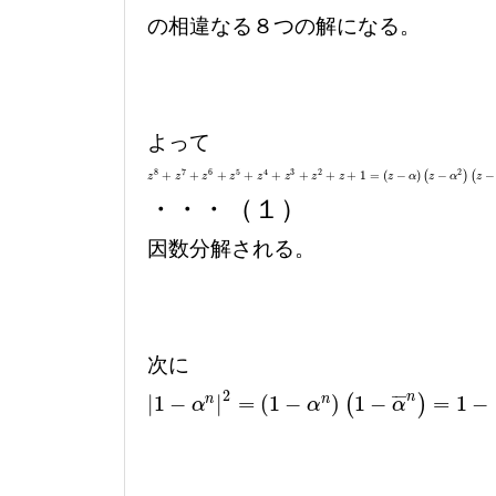
の相違なる８つの解になる。
よって
8
7
6
5
4
3
2
2
+
+
+
+
+
+
+
+
1
=
(
−
)
(
−
)
(
−
z
z
8
+
z
7
z
+
z
6
+
z
z
5
+
z
4
z
+
z
3
+
z
z
2
+
z
z
+
1
=
(
z
z
−
α
)
(
z
z
−
α
2
)
(
z
−
α
z
3
)
(
z
α
−
α
4
z
)
(
z
−
α
α
5
)
(
z
z
−
α
・・・（１）
因数分解される。
次に
2
n
¯
¯
¯
|
1
−
|
=
(
1
−
)
1
−
=
1
−
n
n
(
)
|
1
−
α
n
|
2
=
(
1
−
α
n
)
(
1
−
α
¯
n
)
=
1
−
(
α
n
+
α
¯
n
)
+
|
α
α
α