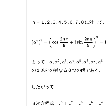
ｎ＝１,２,３,４,５,６,７,８に対
9
2
2
(
)
n
π
n
π
9
(
)
=
cos
+
sin
=
n
(
α
n
)
9
=
(
cos
2
n
π
9
+
i
sin
2
n
π
9
)
9
=
1
α
i
9
9
2
3
4
5
6
7
8
,
,
,
,
,
,
,
よって、
α
,
α
2
,
α
3
,
α
4
,
α
5
,
α
6
,
α
7
,
α
8
α
α
α
α
α
α
α
α
の１以外の異なる８つの解である。
したがって
8
7
6
5
4
+
+
+
+
８次方程式
z
8
+
z
7
+
z
6
+
z
5
+
z
4
+
z
3
+
z
2
z
z
z
z
z