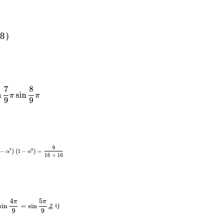
7,8）
7
8
n
sin
9
π
π
π
9
9
9
7
8
−
)
(
1
−
)
=
16
α
α
16
×
16
4
5
π
π
sin
=
sin
より
π
9
9
9