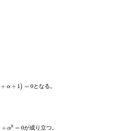
+
+
1
=
0
)
となる。
α
8
+
=
0
が成り立つ。
α