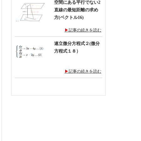
空間にある平行でない2
直線の最短距離の求め
方(ベクトル16)
記事の続きを読む
連立微分方程式２(微分
方程式１８）
記事の続きを読む