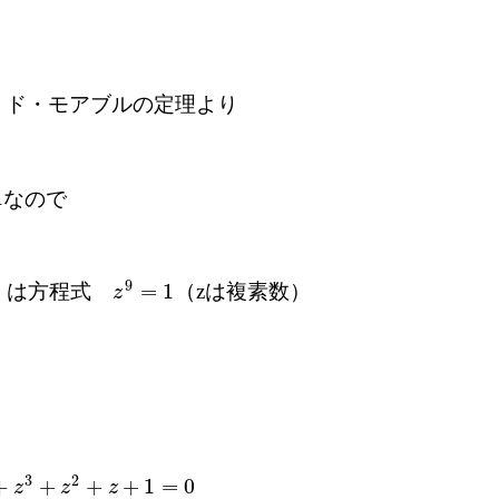
して、ド・モアブルの定理より
1
なので
9
=
1
は方程式
（zは複素数）
z
9
=
1
z
3
2
+
+
+
+
1
=
0
+
z
+
1
=
0
z
z
z