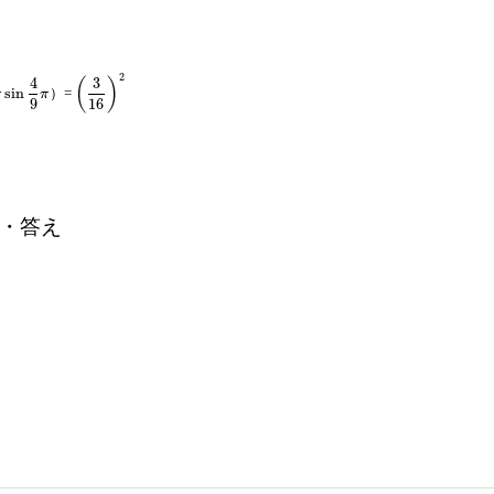
2
4
3
(
)
sin
）=
n
4
9
π
(
3
16
)
2
π
π
9
16
・答え