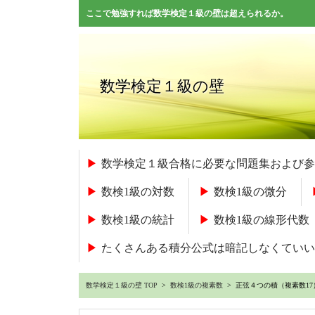
ここで勉強すれば数学検定１級の壁は超えられるか。
数学検定１級の壁
数学検定１級合格に必要な問題集および参
数検1級の対数
数検1級の微分
数検1級の統計
数検1級の線形代数
たくさんある積分公式は暗記しなくていい
数学検定１級の壁 TOP
>
数検1級の複素数
> 正弦４つの積（複素数17