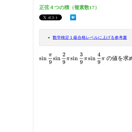
正弦４つの積（複素数17）
数学検定１級合格レベルに上げる参考書
2
3
4
π
sin
sin
sin
sin
の値を求
sin
π
9
sin
2
9
π
sin
3
9
π
sin
4
9
π
π
π
π
9
9
9
9