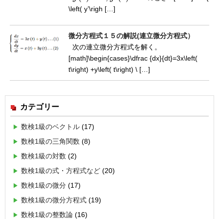
\left( y’\righ […]
微分方程式１５の解説(連立微分方程式）
次の連立微分方程式を解く。
[math]\begin{cases}\dfrac {dx}{dt}=3x\left(
t\right) +y\left( t\right) \ […]
カテゴリー
数検1級のベクトル
(17)
数検1級の三角関数
(8)
数検1級の対数
(2)
数検1級の式・方程式など
(20)
数検1級の微分
(17)
数検1級の微分方程式
(19)
数検1級の整数論
(16)