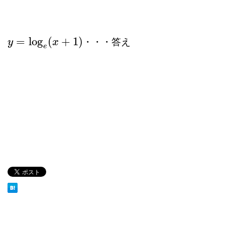
=
log
(
+
1
)
・・・答え
y
y
=
log
e
(
x
+
1
x
)
e