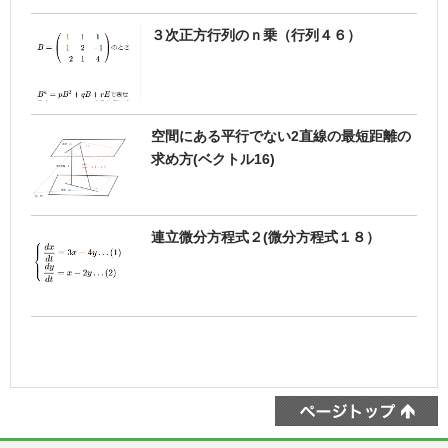
３次正方行列のｎ乗（行列４６）
空間にある平行でない2直線の最短距離の
求め方(ベクトル16)
連立微分方程式２(微分方程式１８）