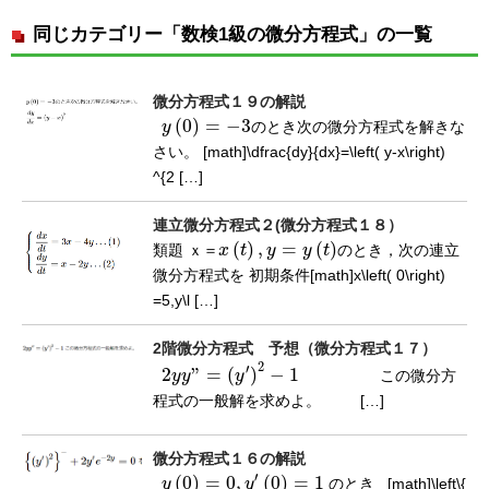
同じカテゴリー「数検1級の微分方程式」の一覧
微分方程式１９の解説
(
0
)
=
−
3
y
のとき次の微分方程式を解きな
y
(
0
)
=
−
3
さい。 [math]\dfrac{dy}{dx}=\left( y-x\right)
^{2 […]
連立微分方程式２(微分方程式１８）
(
)
,
=
(
)
類題
ｘ
＝
x
t
y
y
t
のとき，次の連立
ｘ
＝
x
(
t
)
,
y
=
y
(
t
)
微分方程式を 初期条件[math]x\left( 0\right)
=5,y\l […]
2階微分方程式 予想（微分方程式１７）
2
′
2
”
=
(
)
−
1
y
y
y
この微分方
2
y
y
”
=
(
y
′
)
2
−
1
程式の一般解を求めよ。 […]
微分方程式１６の解説
′
(
0
)
=
0
,
(
0
)
=
1
y
y
のとき [math]\left\{
y
(
0
)
=
0
,
y
′
(
0
)
=
1