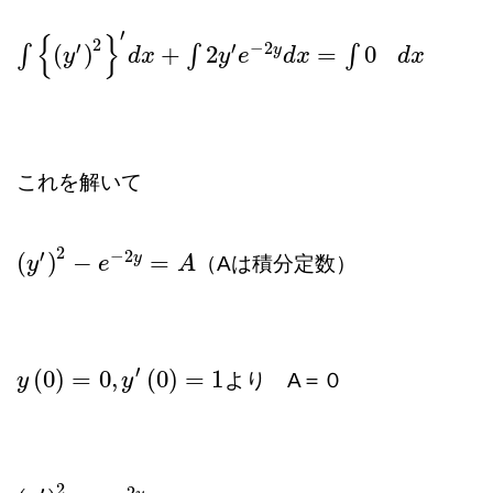
′
{
}
2
′
′
−
2
y
(
)
+
2
=
0
∫
∫
∫
∫
{
(
y
′
)
2
y
}
′
d
x
+
∫
2
d
y
x
′
e
−
2
y
d
x
y
=
∫
0
e
d
x
d
x
d
x
これを解いて
2
′
−
2
y
(
)
−
=
（Aは積分定数）
(
y
y
′
)
2
−
e
−
2
e
y
=
A
A
′
(
0
)
=
0
,
(
0
)
=
1
より A＝０
y
y
(
0
)
=
0
,
y
′
(
0
)
y
=
1
2
′
−
2