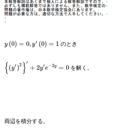
′
(
0
)
=
0
,
(
0
)
=
1
のとき
y
y
(
0
)
=
0
,
y
′
(
0
)
y
=
1
′
{
}
2
′
′
−
2
y
(
)
+
2
=
0
を解く。
{
(
y
′
y
)
2
}
′
+
2
y
′
e
−
2
y
y
=
e
0
両辺を積分する。