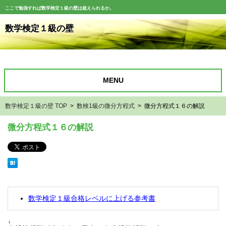
ここで勉強すれば数学検定１級の壁は超えられるか。
数学検定１級の壁
MENU
数学検定１級の壁 TOP
>
数検1級の微分方程式
> 微分方程式１６の解説
微分方程式１６の解説
数学検定１級合格レベルに上げる参考書