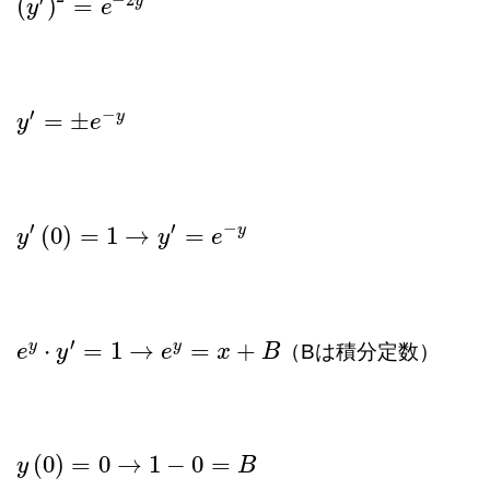
y
(
)
=
(
y
y
′
)
2
=
e
−
2
e
y
′
−
y
=
±
y
y
′
=
±
e
−
y
e
′
′
−
y
(
0
)
=
1
→
=
y
y
′
(
0
)
=
1
→
y
′
=
e
−
y
y
e
′
y
y
⋅
=
1
→
=
+
（Bは積分定数）
e
e
y
⋅
y
y
′
=
1
→
e
y
=
x
+
e
B
x
B
(
0
)
=
0
→
1
−
0
=
y
y
(
0
)
=
0
→
1
−
0
=
B
B