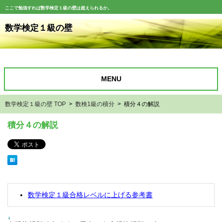
ここで勉強すれば数学検定１級の壁は超えられるか。
数学検定１級の壁
MENU
数学検定１級の壁 TOP
>
数検1級の積分
> 積分４の解説
積分４の解説
数学検定１級合格レベルに上げる参考書