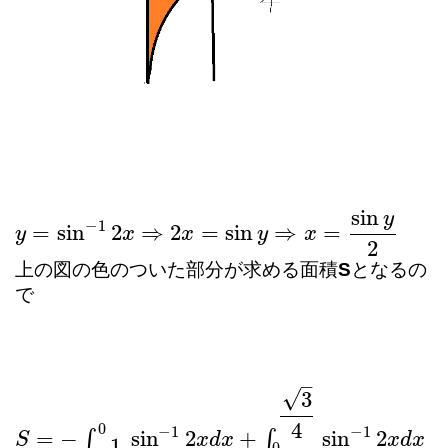
sin
y
−
1
=
sin
2
⇒
2
=
sin
⇒
=
y
x
x
y
x
y
=
sin
−
1
2
x
⇒
2
x
=
sin
y
⇒
x
=
sin
y
2
2
上の図の色のついた部分が求める面積
S
となるの
で
–
√
3
4
0
−
1
−
1
=
−
sin
2
+
sin
2
∫
∫
S
S
=
−
∫
−
1
2
0
sin
−
1
2
x
d
x
+
x
∫
0
d
3
x
4
sin
−
1
2
x
d
x
x
d
x
1