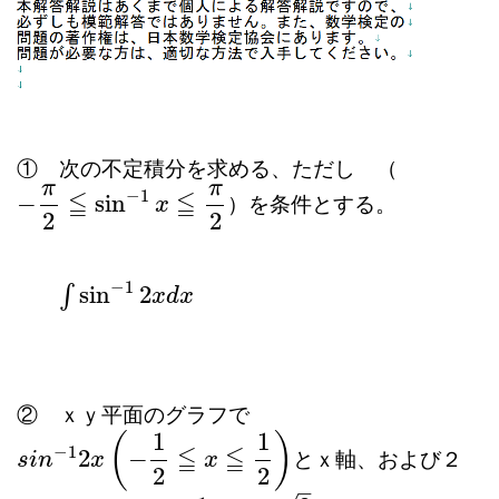
① 次の不定積分を求める、ただし （
π
π
−
1
≦
≦
−
sin
）を条件とする。
x
−
π
2
≦
sin
−
1
x
≦
π
2
2
2
−
1
sin
2
∫
∫
sin
−
1
2
x
d
x
x
d
x
② ｘｙ平面のグラフで
1
1
(
)
≦
≦
−
1
2
−
とｘ軸、および２
s
i
n
x
x
s
i
n
−
1
2
x
(
−
1
2
≦
x
≦
1
2
)
2
2
–