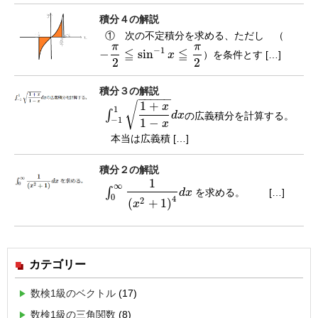
積分４の解説
① 次の不定積分を求める、ただし （
π
π
≦
≦
−
1
−
sin
x
）を条件とす […]
−
π
2
≦
sin
−
1
x
≦
π
2
2
2
積分３の解説
−
−
−
−
−
1
+
√
x
1
∫
d
x
の広義積分を計算する。
∫
−
1
1
1
+
x
1
−
x
d
x
−
1
1
−
x
本当は広義積 […]
積分２の解説
1
∞
∫
d
x
を求める。 […]
∫
0
∞
1
(
x
2
+
1
)
4
d
x
0
4
2
(
+
1
)
x
カテゴリー
数検1級のベクトル
(17)
数検1級の三角関数
(8)