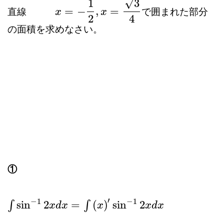
√
1
3
=
−
,
=
直線
で囲まれた部分
x
x
=
−
1
2
,
x
=
3
x
4
2
4
の面積を求めなさい。
①
′
−
1
−
1
sin
2
=
(
)
sin
2
∫
∫
∫
sin
−
1
2
x
d
x
x
=
d
∫
x
(
x
)
′
sin
−
1
x
2
x
d
x
x
d
x