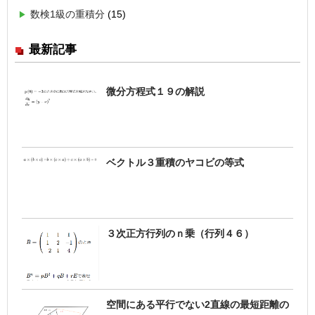
数検1級の重積分
(15)
最新記事
微分方程式１９の解説
ベクトル３重積のヤコビの等式
３次正方行列のｎ乗（行列４６）
空間にある平行でない2直線の最短距離の