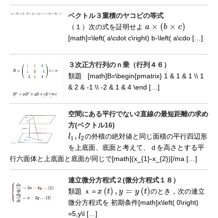
ベクトル３重積のヤコビの等式
×
(
×
)
（１）次の式を証明せよ
a
b
c
a
×
(
b
×
c
)
[math]=\left( a\cdot c\right) b-\left( a\cdo […]
３次正方行列のｎ乗（行列４６）
類題 [math]B=\begin{pmatrix} 1 & 1 & 1 \\ 1
& 2 & -1 \\ -2 & 1 & 4 \end […]
空間にある平行でない2直線の最短距離の求め
方(ベクトル16)
,
l
l
の外積の絶対値と同じ面積の平行四辺形
l
1
,
l
2
1
2
を上底面、底面と考えて、ｄを高さとする平
行六面体と上底面と底面が同じで[math](x_{1}-x_{2})[/ma […]
連立微分方程式２(微分方程式１８）
(
)
,
=
(
)
類題
ｘ
＝
x
t
y
y
t
のとき，次の連立
ｘ
＝
x
(
t
)
,
y
=
y
(
t
)
微分方程式を 初期条件[math]x\left( 0\right)
=5,y\l […]