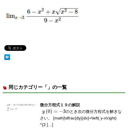
同じカテゴリー「」の一覧
微分方程式１９の解説
(
0
)
=
−
3
y
のとき次の微分方程式を解きな
y
(
0
)
=
−
3
さい。 [math]\dfrac{dy}{dx}=\left( y-x\right)
^{2 […]