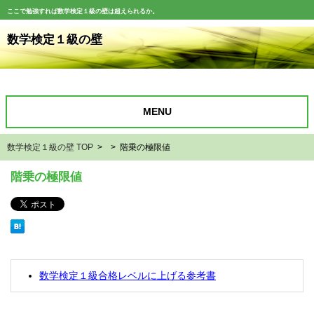
ここで勉強すれば数学検定１級の壁は超えられるか。
数学検定１級の壁
MENU
数学検定１級の壁 TOP
> > 階乗の極限値
階乗の極限値
数学検定１級合格レベルに上げる参考書