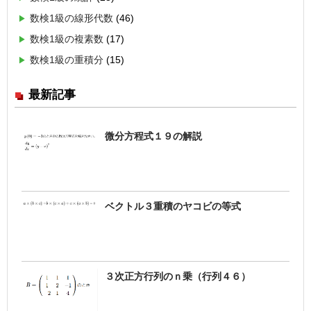
数検1級の線形代数
(46)
数検1級の複素数
(17)
数検1級の重積分
(15)
最新記事
微分方程式１９の解説
ベクトル３重積のヤコビの等式
３次正方行列のｎ乗（行列４６）