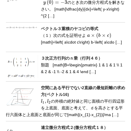
(
0
)
=
−
3
y
のとき次の微分方程式を解きな
y
(
0
)
=
−
3
さい。 [math]\dfrac{dy}{dx}=\left( y-x\right)
^{2 […]
ベクトル３重積のヤコビの等式
×
(
×
)
（１）次の式を証明せよ
a
b
c
a
×
(
b
×
c
)
[math]=\left( a\cdot c\right) b-\left( a\cdo […]
３次正方行列のｎ乗（行列４６）
類題 [math]B=\begin{pmatrix} 1 & 1 & 1 \\ 1
& 2 & -1 \\ -2 & 1 & 4 \end […]
空間にある平行でない2直線の最短距離の求め
方(ベクトル16)
,
l
l
の外積の絶対値と同じ面積の平行四辺形
l
1
,
l
2
1
2
を上底面、底面と考えて、ｄを高さとする平
行六面体と上底面と底面が同じで[math](x_{1}-x_{2})[/ma […]
連立微分方程式２(微分方程式１８）