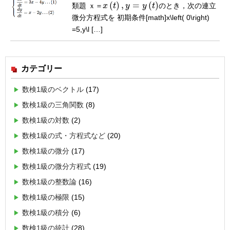
(
)
,
=
(
)
類題
ｘ
＝
x
t
y
y
t
のとき，次の連立
ｘ
＝
x
(
t
)
,
y
=
y
(
t
)
微分方程式を 初期条件[math]x\left( 0\right)
=5,y\l […]
カテゴリー
数検1級のベクトル
(17)
数検1級の三角関数
(8)
数検1級の対数
(2)
数検1級の式・方程式など
(20)
数検1級の微分
(17)
数検1級の微分方程式
(19)
数検1級の整数論
(16)
数検1級の極限
(15)
数検1級の積分
(6)
数検1級の統計
(28)