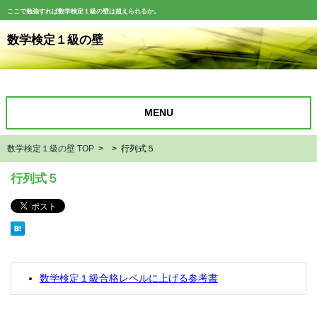
ここで勉強すれば数学検定１級の壁は超えられるか。
数学検定１級の壁
MENU
数学検定１級の壁 TOP
> > 行列式５
行列式５
数学検定１級合格レベルに上げる参考書