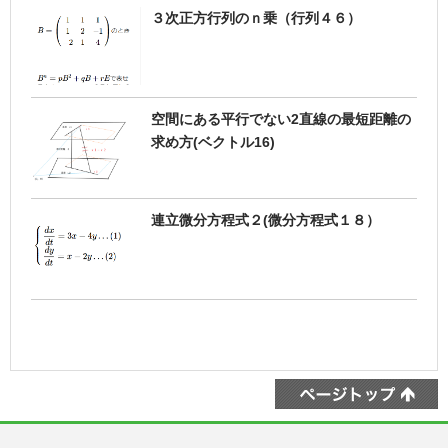
３次正方行列のｎ乗（行列４６）
空間にある平行でない2直線の最短距離の
求め方(ベクトル16)
連立微分方程式２(微分方程式１８）