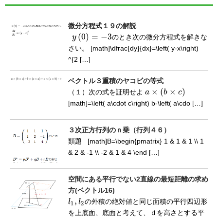
微分方程式１９の解説
(
0
)
=
−
3
y
のとき次の微分方程式を解きな
y
(
0
)
=
−
3
さい。 [math]\dfrac{dy}{dx}=\left( y-x\right)
^{2 […]
ベクトル３重積のヤコビの等式
×
(
×
)
（１）次の式を証明せよ
a
b
c
a
×
(
b
×
c
)
[math]=\left( a\cdot c\right) b-\left( a\cdo […]
３次正方行列のｎ乗（行列４６）
類題 [math]B=\begin{pmatrix} 1 & 1 & 1 \\ 1
& 2 & -1 \\ -2 & 1 & 4 \end […]
空間にある平行でない2直線の最短距離の求め
方(ベクトル16)
,
l
l
の外積の絶対値と同じ面積の平行四辺形
l
1
,
l
2
1
2
を上底面、底面と考えて、ｄを高さとする平