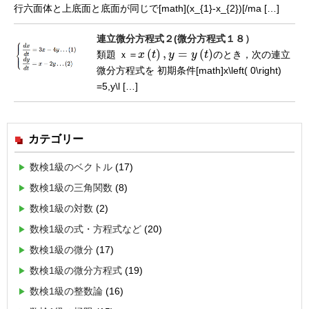
行六面体と上底面と底面が同じで[math](x_{1}-x_{2})[/ma […]
連立微分方程式２(微分方程式１８）
(
)
,
=
(
)
類題
ｘ
＝
x
t
y
y
t
のとき，次の連立
ｘ
＝
x
(
t
)
,
y
=
y
(
t
)
微分方程式を 初期条件[math]x\left( 0\right)
=5,y\l […]
カテゴリー
数検1級のベクトル
(17)
数検1級の三角関数
(8)
数検1級の対数
(2)
数検1級の式・方程式など
(20)
数検1級の微分
(17)
数検1級の微分方程式
(19)
数検1級の整数論
(16)