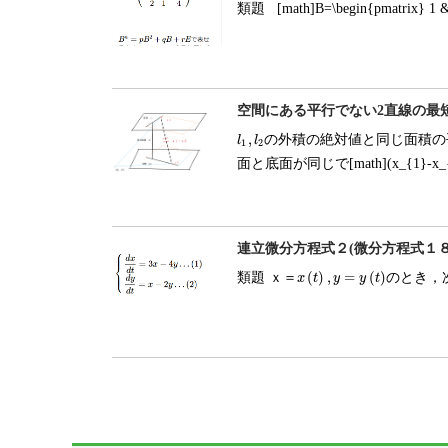
類題 [math]B=\begin{pmatrix} 1 & 1
空間にある平行でない2直線の最短
,
の外積の絶対値と同じ面積の
l
1
,
l
2
l
l
1
2
面と底面が同じで[math](x_{1}-x_{2
連立微分方程式２(微分方程式１
(
)
,
=
(
)
類題
ｘ
＝
のとき，次の連
ｘ
＝
x
x
(
t
)
t
,
y
=
y
y
(
t
)
y
t