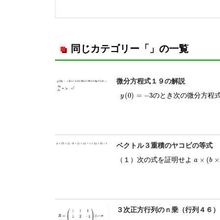
同じカテゴリー「」の一覧
微分方程式１９の解説
(
0
)
=
−
3
のとき次の微分方程式を解きなさい
y
(
0
)
=
−
3
y
ベクトル３重積のヤコビの等式
×
(
×
（１）次の式を証明せよ
a
×
(
b
×
c
)
a
b
３次正方行列のｎ乗（行列４６）