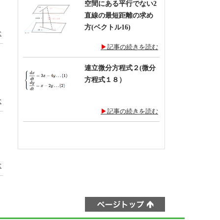
空間にある平行でない2
直線の最短距離の求め
方(ベクトル16)
む
記事の続きを読む
連立微分方程式２(微分
方程式１８）
む
記事の続きを読む
む