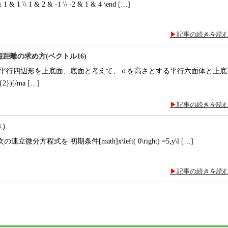
 & 1 \\ 1 & 2 & -1 \\ -2 & 1 & 4 \end […]
記事の続きを読
距離の求め方(ベクトル16)
平行四辺形を上底面、底面と考えて、ｄを高さとする平行六面体と上底
})[/ma […]
記事の続きを読
８）
立微分方程式を 初期条件[math]x\left( 0\right) =5,y\l […]
記事の続きを読