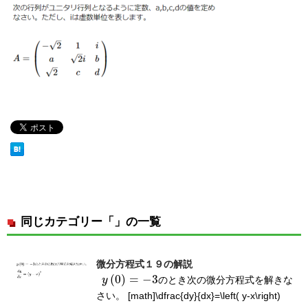
同じカテゴリー「」の一覧
微分方程式１９の解説
(
0
)
=
−
3
y
のとき次の微分方程式を解きな
y
(
0
)
=
−
3
さい。 [math]\dfrac{dy}{dx}=\left( y-x\right)