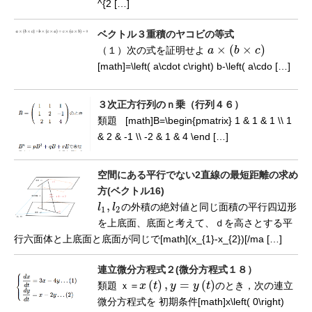
^{2 […]
ベクトル３重積のヤコビの等式
×
(
×
)
（１）次の式を証明せよ
a
b
c
a
×
(
b
×
c
)
[math]=\left( a\cdot c\right) b-\left( a\cdo […]
３次正方行列のｎ乗（行列４６）
類題 [math]B=\begin{pmatrix} 1 & 1 & 1 \\ 1
& 2 & -1 \\ -2 & 1 & 4 \end […]
空間にある平行でない2直線の最短距離の求め
方(ベクトル16)
,
l
l
の外積の絶対値と同じ面積の平行四辺形
l
1
,
l
2
1
2
を上底面、底面と考えて、ｄを高さとする平
行六面体と上底面と底面が同じで[math](x_{1}-x_{2})[/ma […]
連立微分方程式２(微分方程式１８）
(
)
,
=
(
)
類題
ｘ
＝
x
t
y
y
t
のとき，次の連立
ｘ
＝
x
(
t
)
,
y
=
y
(
t
)
微分方程式を 初期条件[math]x\left( 0\right)