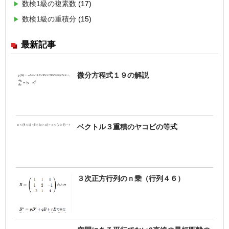
数検1級の複素数
(17)
数検1級の重積分
(15)
最新記事
微分方程式１９の解説
ベクトル３重積のヤコビの等式
３次正方行列のｎ乗（行列４６）