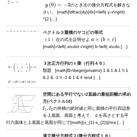
(
0
)
=
−
3
y
のとき次の微分方程式を解きな
y
(
0
)
=
−
3
さい。 [math]\dfrac{dy}{dx}=\left( y-x\right)
^{2 […]
ベクトル３重積のヤコビの等式
×
(
×
)
（１）次の式を証明せよ
a
b
c
a
×
(
b
×
c
)
[math]=\left( a\cdot c\right) b-\left( a\cdo […]
３次正方行列のｎ乗（行列４６）
類題 [math]B=\begin{pmatrix} 1 & 1 & 1 \\ 1
& 2 & -1 \\ -2 & 1 & 4 \end […]
空間にある平行でない2直線の最短距離の求め
方(ベクトル16)
,
l
l
の外積の絶対値と同じ面積の平行四辺形
l
1
,
l
2
1
2
を上底面、底面と考えて、ｄを高さとする平
行六面体と上底面と底面が同じで[math](x_{1}-x_{2})[/ma […]
連立微分方程式２(微分方程式１８）