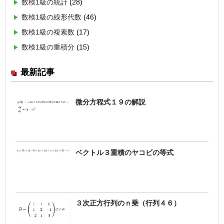
数検1級の統計
(28)
数検1級の線形代数
(46)
数検1級の複素数
(17)
数検1級の重積分
(15)
最新記事
微分方程式１９の解説
ベクトル３重積のヤコビの等式
３次正方行列のｎ乗（行列４６）