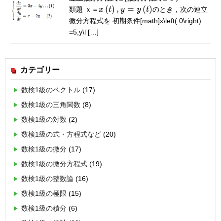
(
)
,
=
(
)
類題
ｘ
＝
x
t
y
y
t
のとき，次の連立
ｘ
＝
x
(
t
)
,
y
=
y
(
t
)
微分方程式を 初期条件[math]x\left( 0\right)
=5,y\l […]
カテゴリー
数検1級のベクトル
(17)
数検1級の三角関数
(8)
数検1級の対数
(2)
数検1級の式・方程式など
(20)
数検1級の微分
(17)
数検1級の微分方程式
(19)
数検1級の整数論
(16)
数検1級の極限
(15)
数検1級の積分
(6)