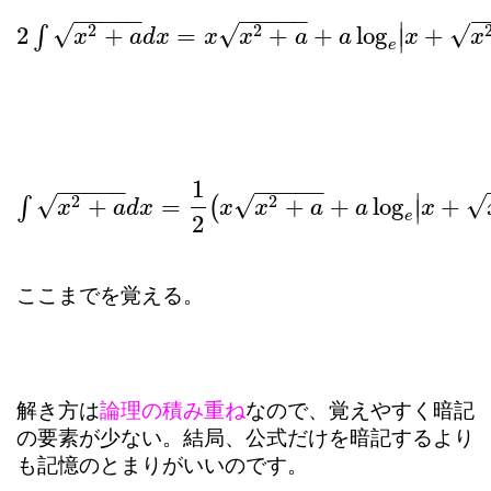
−
−
−
−
−
−
−
−
−
−
−
∣
√
√
√
2
2
2
+
=
+
+
log
+
∫
∣
2
∫
x
2
+
a
x
d
x
=
x
x
a
2
d
+
x
a
+
a
log
x
e
x
|
x
+
x
2
+
a
a
|
a
x
x
e
1
−
−
−
−
−
−
−
−
−
−
∣
√
√
√
2
2
+
=
+
+
log
+
∫
(
∣
∫
x
2
+
x
a
d
x
=
1
a
2
d
(
x
x
x
2
+
a
+
a
log
x
e
x
|
x
+
x
2
+
a
a
|
)
a
x
e
2
ここまでを覚える。
解き方は
論理の積み重ね
なので、覚えやすく暗記
の要素が少ない。結局、公式だけを暗記するより
も記憶のとまりがいいのです。