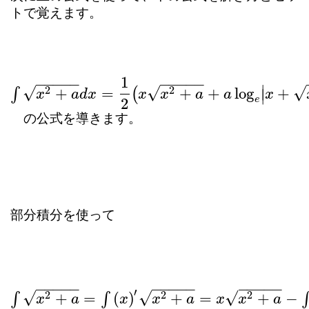
トで覚えます。
1
−
−
−
−
−
−
−
−
−
−
∣
√
√
√
2
2
+
=
+
+
log
+
∫
(
∣
∫
x
2
+
x
a
d
x
=
1
a
2
d
(
x
x
x
2
+
a
+
a
log
x
e
x
|
x
+
x
2
+
a
a
|
)
a
x
e
2
の公式を導きます。
部分積分を使って
−
−
−
−
−
−
−
−
−
−
−
−
−
−
−
′
√
√
√
2
2
2
+
=
(
)
+
=
+
−
∫
∫
∫
∫
x
2
+
x
a
=
∫
(
x
)
′
a
x
2
+
a
=
x
x
x
2
+
a
−
x
∫
x
2
x
2
+
a
a
d
x
x
x
a