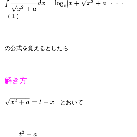
∣
∣
√
2
=
log
+
+
∫
∣
∣
・・・
∫
1
x
2
+
a
d
x
=
log
d
e
x
|
x
+
x
2
+
a
|
x
x
a
−
−
−
−
−
e
√
2
+
x
a
（１）
の公式を覚えるとしたら
解き方
−
−
−
−
−
√
2
+
=
−
とおいて
x
2
x
+
a
=
t
−
a
x
t
x
2
−
t
a