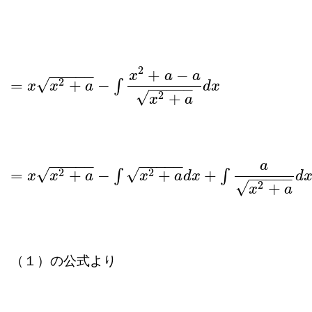
2
+
−
−
−
−
−
−
x
a
a
√
2
=
+
−
∫
=
x
x
x
2
+
a
x
−
∫
x
2
+
a
a
−
a
x
2
+
a
d
x
d
x
−
−
−
−
−
√
2
+
x
a
−
−
−
−
−
−
−
−
−
−
a
√
√
2
2
=
+
−
+
+
∫
∫
=
x
x
x
2
+
a
x
−
∫
x
2
+
a
a
d
x
+
∫
a
x
2
x
+
a
d
x
a
d
x
d
−
−
−
−
−
√
2
+
x
a
（１）の公式より