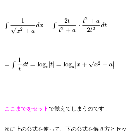
2
1
2
+
t
t
a
=
⋅
∫
∫
∫
1
x
2
+
a
d
x
=
∫
2
t
d
t
2
x
+
a
⋅
t
2
+
a
2
t
2
d
t
d
t
−
−
−
−
−
2
2
+
2
√
2
+
t
a
t
x
a
1
−
−
−
−
−
∣
∣
√
2
=
=
log
|
|
=
log
+
+
∫
∣
∣
=
∫
1
t
d
t
=
log
d
t
e
|
t
|
=
log
a
t
|
x
+
x
2
+
a
|
x
x
a
e
a
t
ここまでをセット
で覚えてしまうのです。
次に上の公式を使って、下の公式を解き方とセッ