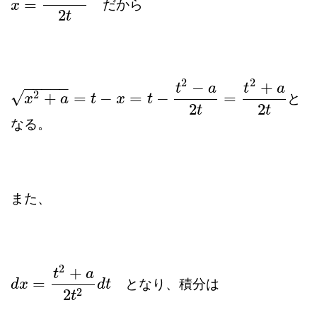
=
だから
x
x
=
t
2
−
a
2
t
2
t
2
2
−
+
−
−
−
−
−
t
a
t
a
√
2
+
=
−
=
−
=
と
x
2
x
+
a
=
t
−
a
x
=
t
−
t
2
t
−
a
2
x
t
=
t
2
+
t
a
2
t
2
2
t
t
なる。
また、
2
+
t
a
=
となり、積分は
d
d
x
x
=
t
2
+
a
2
t
2
d
t
d
t
2
2
t